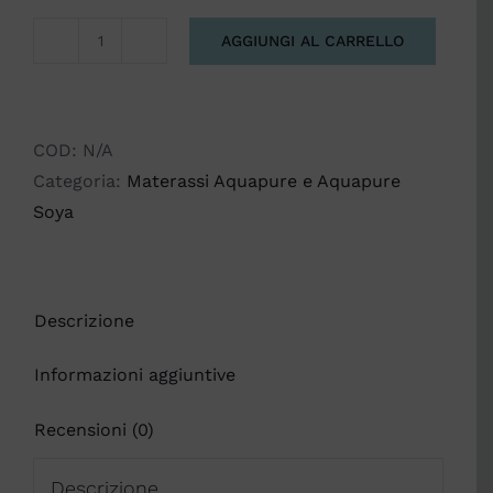
AGGIUNGI AL CARRELLO
NOTTURNO
SOYA
&
ALOE
COD:
N/A
con
Categoria:
Materassi Aquapure e Aquapure
sottofodera
Soya
antistress
quantità
Descrizione
Informazioni aggiuntive
Recensioni (0)
Descrizione