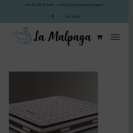
Salta
+39 02 9678 8461
|
info@biancheriamalpaga.it
al
Account
contenuto