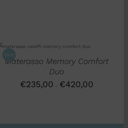
SCEGLI
/
QUICK VIEW
Sale!
Materasso Memory Comfort
Duo
€
235,00
€
420,00
–