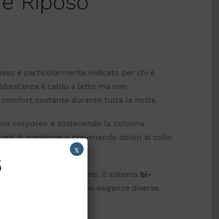
e Riposo
sso è particolarmente indicato per chi è
abbastanza il caldo a letto ma non
 comfort costante durante tutta la notte.
peso corporeo e sostenendo la colonna
unti di pressione e prevenendo dolori al collo
x
6
tere stabilità e sostegno. Il sistema
bi-
iali dove i partner hanno esigenze diverse.