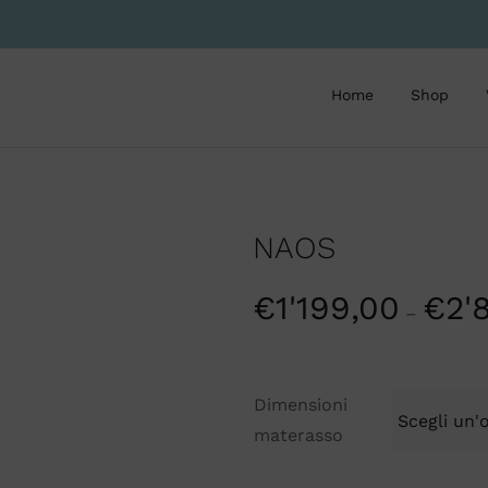
Home
Shop
NAOS
€
1'199,00
€
2'
–
Dimensioni
materasso