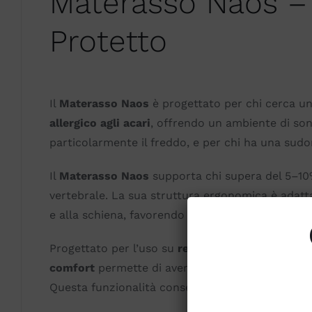
Materasso Naos –
Protetto
Il
Materasso Naos
è progettato per chi cerca un
allergico agli acari
, offrendo un ambiente di son
particolarmente il freddo, e per chi ha una sud
Il
Materasso Naos
supporta chi supera del 5–10
vertebrale. La sua struttura ergonomica è adatta 
e alla schiena, favorendo un sonno più profondo
Progettato per l’uso su
rete snodata
, il Matera
comfort
permette di avere due diversi gradi di r
Questa funzionalità consente di personalizzare i