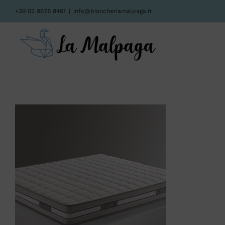
Salta
+39 02 9678 8461
|
info@biancheriamalpaga.it
al
contenuto