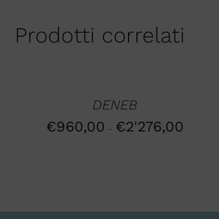
Prodotti correlati
SCEGLI
/
QUICK
VIEW
DENEB
€
960,00
€
2'276,00
–