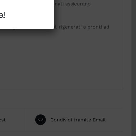
mpo. I materiali selezionati assicurano
a!
arsi ogni mattina distesi, rigenerati e pronti ad
est
Condividi tramite Email