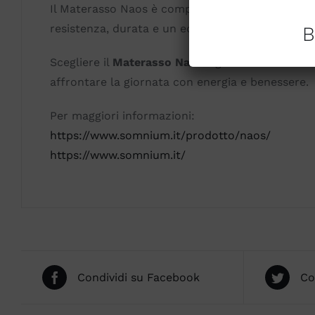
Il Materasso Naos è completamente sfoderabile, f
resistenza, durata e un equilibrio ottimale tra s
B
Scegliere il
Materasso Naos
significa investire i
affrontare la giornata con energia e benessere.
Per maggiori informazioni:
https://www.somnium.it/prodotto/naos/
https://www.somnium.it/
Condividi su Facebook
Co