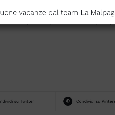
acilitando la pulizia e garantendo igiene costante nel te
ostegno e morbidezza, per notti serene e riposanti.
uone vacanze dal team La Malpag
n un riposo ergonomico, igienico e confortevole, per svegli
ndividi su Twitter
Condividi su Pinter