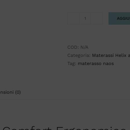
AGGIU
NAOS
quantità
COD:
N/A
Categoria:
Materassi Helix 
Tag:
materasso naos
nsioni (0)