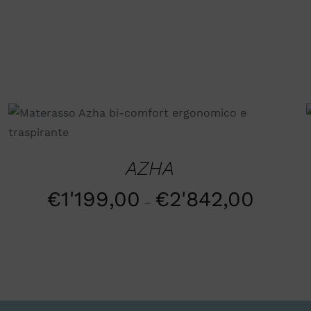
SCEGLI
/
QUICK VIEW
AZHA
€
1'199,00
€
2'842,00
–