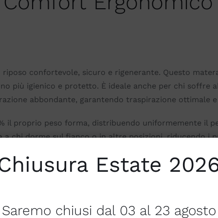
 Comfort Ergonomico 
 riposo confortevole, sicuro e rigenerante. Questo matera
no più igienico e protetto. È ideale anche per chi soffre 
orazione abbondante, garantendo traspirazione ottimale e
% il proprio peso forma, distribuendo uniformemente il 
a chi dorme sul fianco o in altre posizioni, riducendo i p
 e riposante.
Chiusura Estate 202
sso Naos si adatta ai movimenti del corpo senza compromet
igidità nello stesso materasso, perfetto per letti matrimon
l comfort e migliorare la qualità del sonno per entrambi.
Saremo chiusi dal 03 al 23 agosto