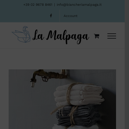
Salta
+39 02 9678 8461
|
info@biancheriamalpaga.it
al
Account
contenuto