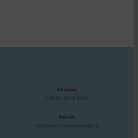
Chiama
+39 02 9678 8461
Email
info@biancheriamalpaga.it