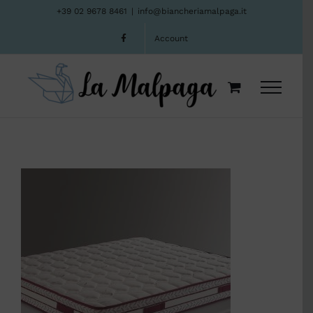
Salta
+39 02 9678 8461
|
info@biancheriamalpaga.it
al
Account
contenuto