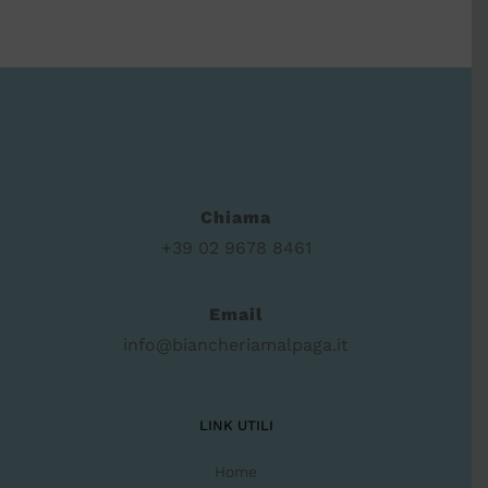
Chiama
+39 02 9678 8461
Email
info@biancheriamalpaga.it
LINK UTILI
Home