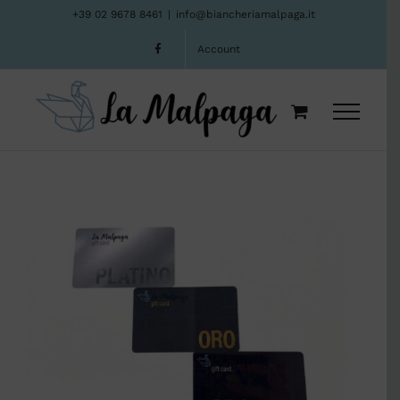
Salta
+39 02 9678 8461
|
info@biancheriamalpaga.it
al
Account
contenuto