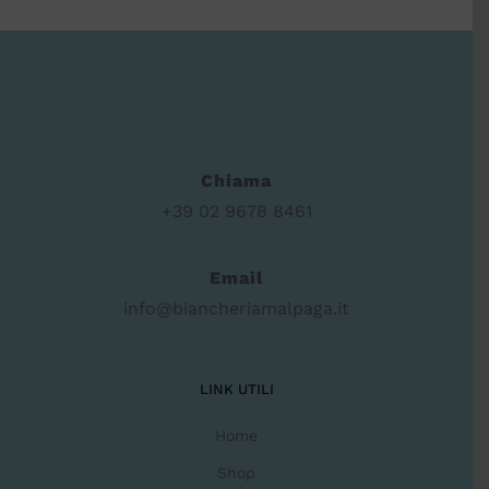
Chiama
+39 02 9678 8461
Email
info@biancheriamalpaga.it
LINK UTILI
Home
Shop