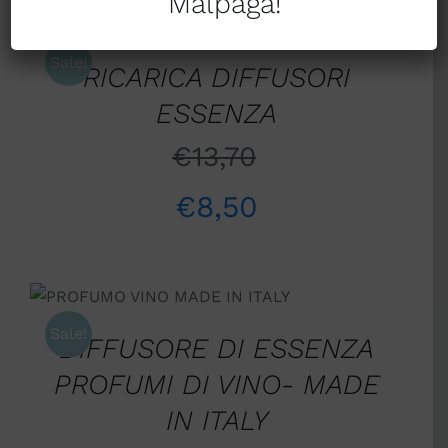
Malpaga!
DETTAGLI
Sale!
RICARICA DIFFUSORI
ESSENZA
€
13,70
€
8,50
DETTAGLI
Sale!
DIFFUSORE DI ESSENZA
PROFUMI DI VINO- MADE
IN ITALY