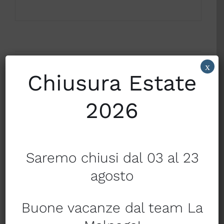
x
Condividi su
Condividi su
Chiusura Estate
Facebook
Twitter
2026
Condividi su
Condividi
Pinterest
tramite Email
Saremo chiusi dal 03 al 23
agosto
Prodotti correlati
Buone vacanze dal team La