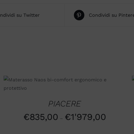
ndividi su Twitter
Condividi su Pinter
SCEGLI
/
QUICK VIEW
PIACERE
€
835,00
€
1'979,00
–