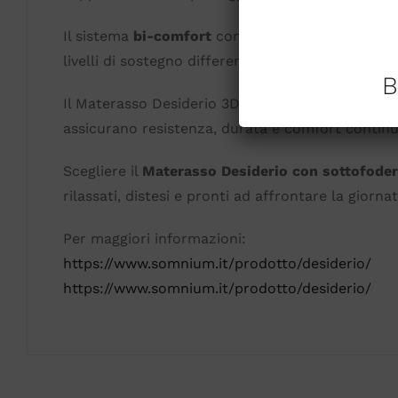
Il sistema
bi-comfort
consente di avere due diver
livelli di sostegno differenti. Questa caratterist
B
Il Materasso Desiderio 3D V.S. è completamente s
assicurano resistenza, durata e comfort continu
Scegliere il
Materasso Desiderio con sottofoder
rilassati, distesi e pronti ad affrontare la giorn
Per maggiori informazioni:
https://www.somnium.it/prodotto/desiderio/
https://www.somnium.it/prodotto/desiderio/