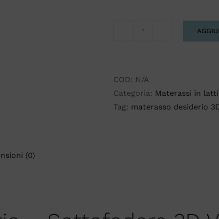
AGGIU
DESIDERIO
sottofodera
3D
V.S.
COD:
N/A
quantità
Categoria:
Materassi in latt
Tag:
materasso desiderio 3
nsioni (0)