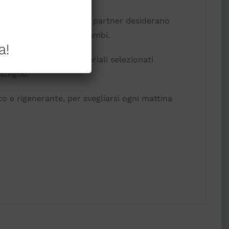
letti matrimoniali dove i partner desiderano
ualità del sonno di entrambi.
a!
ante nel tempo. I materiali selezionati
ostegno.
co e rigenerante, per svegliarsi ogni mattina