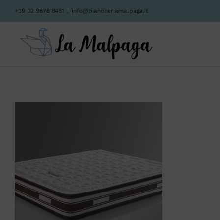
Salta
+39 02 9678 8461
|
info@biancheriamalpaga.it
al
contenuto