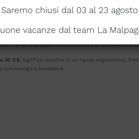
Saremo chiusi dal 03 al 23 agosto
si gradi di rigidità nello stesso materasso, perfetto per 
ica permette di personalizzare il comfort e migliorare la q
uone vacanze dal team La Malpag
foderabile, facilitando la pulizia e garantendo igiene cost
o, offrendo una superficie bilanciata tra morbidezza e s
a 3D V.S.
significa investire in un riposo ergonomico, fres
ata con energia e benessere.