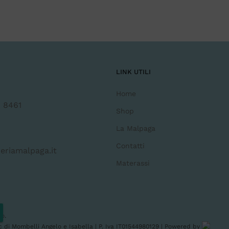
LINK UTILI
Home
 8461
Shop
La Malpaga
Contatti
eriamalpaga.it
Materassi
zo
.
snc di Mombelli Angelo e Isabella | P. Iva IT01544980129 | Powered by