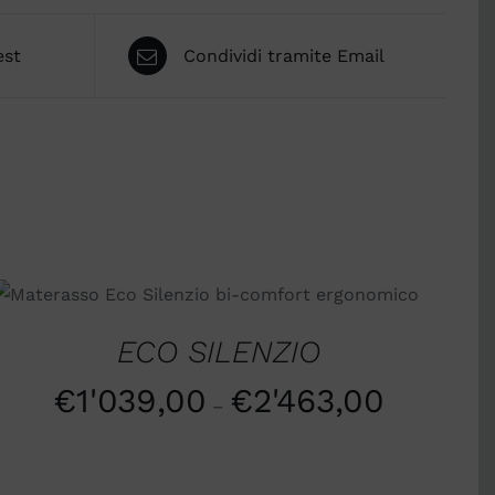
est
Condividi tramite Email
SCEGLI
/
QUICK VIEW
ECO SILENZIO
€
1'039,00
€
2'463,00
–