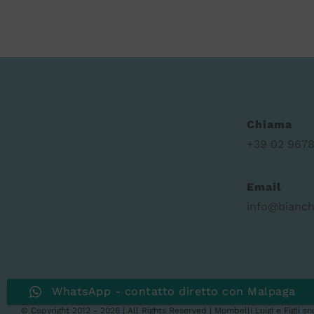
Chiama
+39 02 9678
Email
info@bianch
WhatsApp - contatto diretto con Malpaga
Sito protetto da reCAPTCHA di Google.
Privacy Policy
e
Termini di utiliz
© Copyright 2012 -
2026 | All Rights Reserved | Mombelli Luigi e Figli 