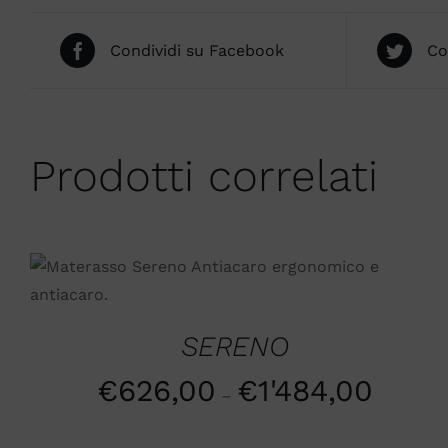
Condividi su Facebook
Co
Prodotti correlati
SCEGLI
/
QUICK VIEW
SERENO
€
626,00
€
1'484,00
–