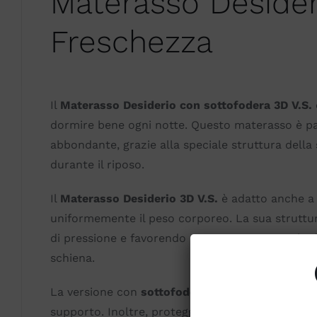
Materasso Desider
Freschezza
Il
Materasso Desiderio con sottofodera 3D V.S.
dormire bene ogni notte. Questo materasso è par
abbondante, grazie alla speciale struttura della
durante il riposo.
Il
Materasso Desiderio 3D V.S.
è adatto anche a 
uniformemente il peso corporeo. La sua struttura
di pressione e favorendo una postura naturale de
schiena.
La versione con
sottofodera 3D V.S.
è ideale per
supporto. Inoltre, protegge chi è soggetto all’