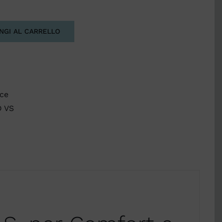
NGI AL CARRELLO
ice
D VS