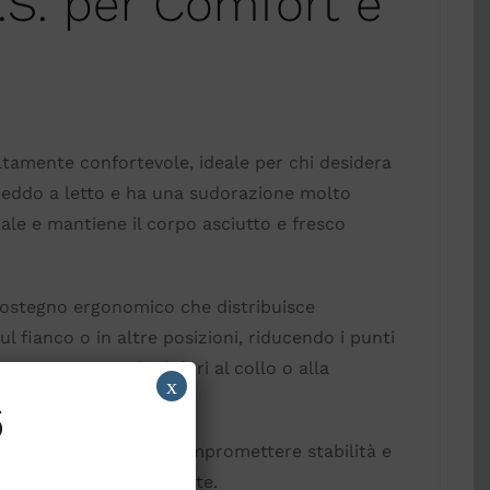
.S. per Comfort e
ltamente confortevole, ideale per chi desidera
freddo a letto e ha una sudorazione molto
ale e mantiene il corpo asciutto e fresco
sostegno ergonomico che distribuisce
 fianco o in altre posizioni, riducendo i punti
rno e prevenendo dolori al collo o alla
x
6
enti del corpo senza compromettere stabilità e
rno più sano e rilassante.