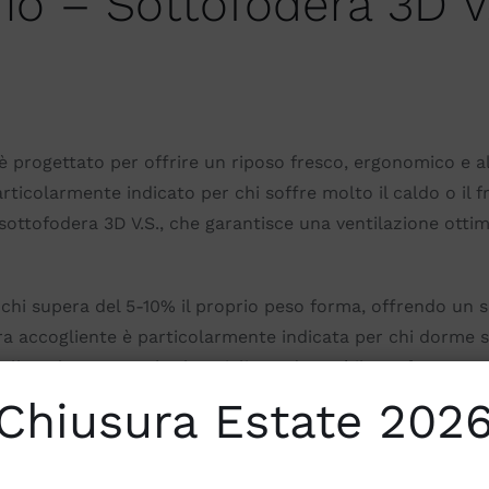
io – Sottofodera 3D V
è progettato per offrire un riposo fresco, ergonomico e a
ticolarmente indicato per chi soffre molto il caldo o il 
 sottofodera 3D V.S., che garantisce una ventilazione ottim
chi supera del 5-10% il proprio peso forma, offrendo un 
 accogliente è particolarmente indicata per chi dorme sul
lla colonna vertebrale, migliorando così il comfort nottu
Chiusura Estate 202
 l’uso su rete snodata, garantendo adattabilità ai movim
inquinamento elettromagnetico, creando un ambiente nottu