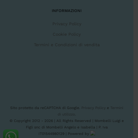
INFORMAZIONI
Privacy Policy
Cookie Policy
Termini e Condizioni di vendita
Sito protetto da reCAPTCHA di Google.
Privacy Policy
e
Termini
di utilizzo
.
© Copyright 2012 -
2026 | All Rights Reserved | Mombelli Luigi e
Figli snc di Mombelli Angelo e Isabella | P. Iva
IT01544980129 | Powered by