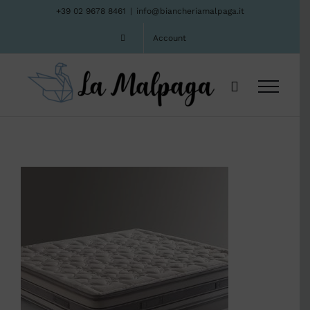
Salta
+39 02 9678 8461
|
info@biancheriamalpaga.it
al
Account
contenuto