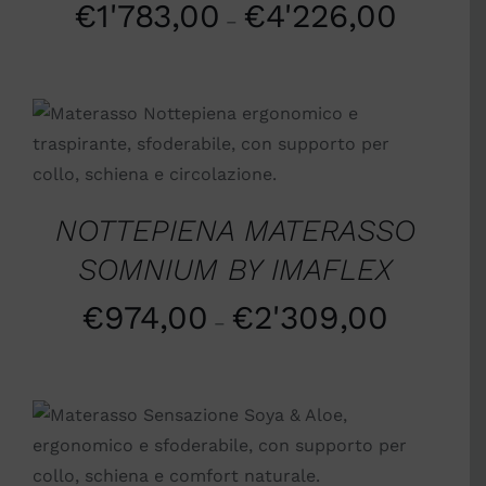
€
1'783,00
€
4'226,00
–
SCEGLI
/
DETTAGLI
NOTTEPIENA MATERASSO
SOMNIUM BY IMAFLEX
€
974,00
€
2'309,00
–
SCEGLI
/
DETTAGLI