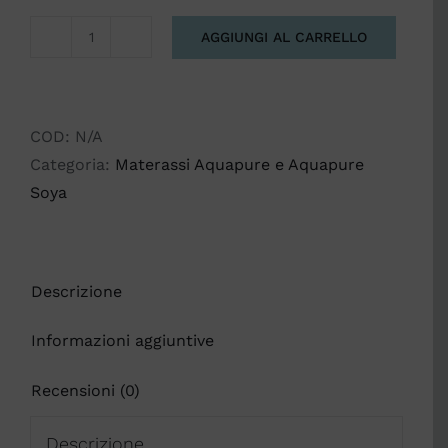
AGGIUNGI AL CARRELLO
CREPUSCOLO
con
sottofodera
antistress
COD:
N/A
quantità
Categoria:
Materassi Aquapure e Aquapure
Soya
Descrizione
Informazioni aggiuntive
Recensioni (0)
Descrizione