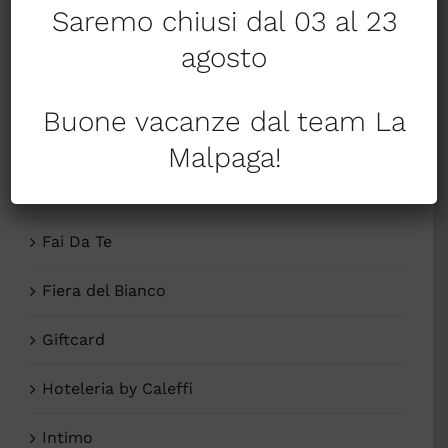
Saremo chiusi dal 03 al 23
Categorie
agosto
- Materassi Elastocell
Buone vacanze dal team La
1 CLASSE Alviero Martini
Malpaga!
Arredocasa
Fai Da Te
Fiera del Bianco
Giftcard
Hoteleria by Caleffi
Intimo