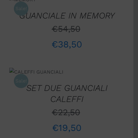
CARRELLO
/
Sale!
GUANCIALE IN MEMORY
DETTAGLI
€
54,50
€
38,50
AGGIUNGI AL
CARRELLO
/
DETTAGLI
Sale!
SET DUE GUANCIALI
CALEFFI
€
22,50
€
19,50