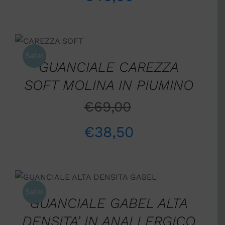
AGGIUNGI AL
CARRELLO
/
Sale!
DETTAGLI
GUANCIALE CAREZZA
SOFT MOLINA IN PIUMINO
€
69,00
€
38,50
AGGIUNGI AL CARRELLO
/
DETTAGLI
Sale!
GUANCIALE GABEL ALTA
DENSITA’ IN ANALLERGICO