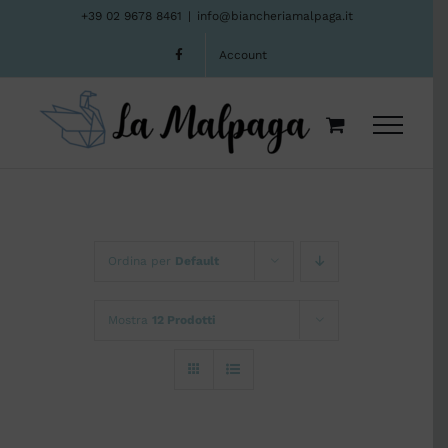
Salta
+39 02 9678 8461
|
info@biancheriamalpaga.it
al
Account
contenuto
Ordina per
Default
Mostra
12 Prodotti