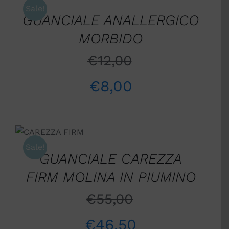
DETTAGLI
Sale!
GUANCIALE ANALLERGICO
MORBIDO
€
12,00
€
8,00
AGGIUNGI AL
CARRELLO
/
Sale!
DETTAGLI
GUANCIALE CAREZZA
FIRM MOLINA IN PIUMINO
€
55,00
€
46,50