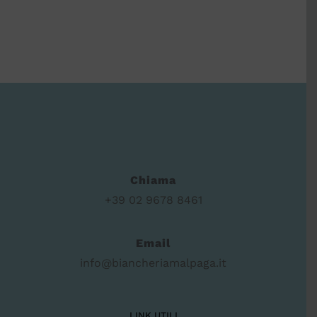
Chiama
+39 02 9678 8461
Email
info@biancheriamalpaga.it
LINK UTILI