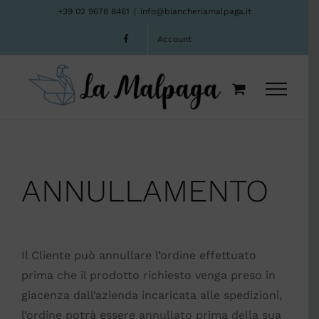
Salta
+39 02 9678 8461
|
info@biancheriamalpaga.it
al
Account
contenuto
ANNULLAMENTO
Il Cliente può annullare l’ordine effettuato
prima che il prodotto richiesto venga preso in
giacenza dall’azienda incaricata alle spedizioni,
l’ordine potrà essere annullato prima della sua